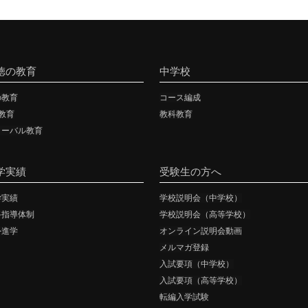
徳の教育
中学校
の教育
コース編成
T教育
教科教育
ローバル教育
学実績
受験生の方へ
学実績
学校説明会（中学校）
路指導体制
学校説明会（高等学校）
外進学
オンライン説明会動画
メルマガ登録
入試要項（中学校）
入試要項（高等学校）
転編入学試験