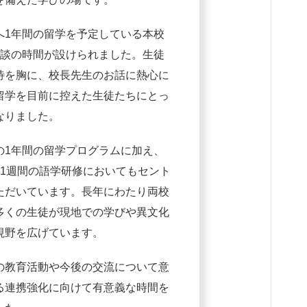
へ1年間の留学を予定している本校
面談の時間が設けられました。生徒
待を胸に、校長先生のお話に熱心に
留学を目前に控えた生徒たちにとっ
なりました。
の1年間の留学プログラムに加え、
た1週間の語学研修においてもセント
ただいています。長年にわたり両校
多くの生徒が現地での学びや異文化
視野を広げています。
の教育活動や今後の交流について意
る連携強化に向けて有意義な時間を