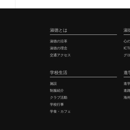
淑徳とは
淑
淑徳の沿革
心
淑徳の理念
IC
交通アクセス
グ
学校生活
進
施設
進
制服紹介
進
クラブ活動
海
学校行事
学食・カフェ